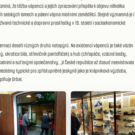
pomíná, že těžba vápenců a jejich zpracování přispěla k objevu několika
h selských lomech a pálení vápna místními zemědělci. Stejně významná je i
ané technické a dopravní prostředky v 19. století i socioekonomické
bernaci deseti různých druhů netopýrů. Na existenci vápenců je také vázán
, okrotice bílá, střevíčník pantoflíček) a hub (chřapáče, vzácné bedly,
skalními a suťovými společenstvy. „V České republice až dosud neexistovala
leotémy typické pro zpřístupněné jeskyně jako je krápníková výzdoba,
plňuje Drbal.