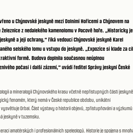
evřeno u Chýnovské jeskyně mezi Dolními Hořicemi a Chýnovem na
 železnice z nedalekého kamenolomu v Pacově hoře. „Historicky je
u jeskyně a její ochrany,“ říká vedoucí Chýnovské jeskyně Karel
aného selského lomu u vstupu do jeskyně. „Expozice si klade za cí
atraktivní formě. Budova doplnila současnou neúplnou
nivého počasí i další zázemí,“ uvádí ředitel Správy jeskyní České
ologii a mineralogii Chýnovského krasu včetně nepřístupných částí jeskyně
gický fenomén, který nemá v České republice obdobu, unikátní
vysvětluje Drbal. Část výstavy o historii objevů, zpřístupňování a výzkumů
ná jeskyně v tuzemsku.
rací amatérských i profesionálních speleologů. Historie je spojena s mnoh