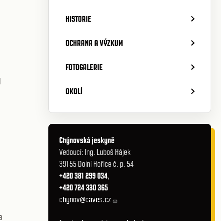
HISTORIE
OCHRANA A VÝZKUM
FOTOGALERIE
l
OKOLÍ
Chýnovská jeskyně
Vedoucí: Ing. Luboš Hájek
391 55 Dolní Hořice č. p. 54
+420 381 299 034
,
+420 724 330 365
chynov@caves.cz
a