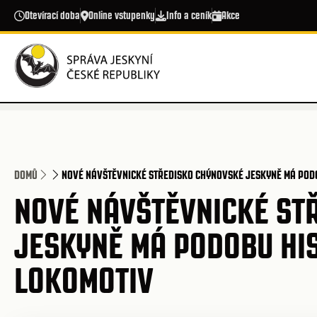
Přejít k hlavnímu obsahu
Otevírací doba
Online vstupenky
Info a ceník
Akce
DOMŮ
NOVÉ NÁVŠTĚVNICKÉ STŘEDISKO CHÝNOVSKÉ JESKYNĚ MÁ POD
NOVÉ NÁVŠTĚVNICKÉ ST
JESKYNĚ MÁ PODOBU HI
LOKOMOTIV