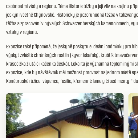
osobnostmi vědy a regionu. Téma Historie těžby a její vliv na krajinu při
jeskyní včetně Chýnovské. Historicky je pozoruhodná těžba v takzvanýc
těžba a zpracování v bývalých Schwarzenberských kamenolomech, využív
vztahy v regionu.
Expozice také připomíná, že jeskyně poskytuje ideální podmínky pro hi
výskyt zvláště chráněných rostlin (kyvor lékařský, kruštík tmavočervený
krasočížka žlutá či kačenka česká). Lokalita je významná teplomilnými 
expozice, kde by návštěvník měl možnost porovnat na jednom místě spe
Koněpruské růžice, vápence, fosilie, křemenné lamely či sedimenty,“ do