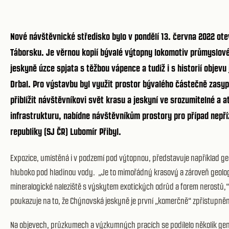
Nové návštěvnické středisko bylo v pondělí 13. června 2022 ot
Táborsku. Je věrnou kopií bývalé výtopny lokomotiv průmyslové
jeskyně úzce spjata s těžbou vápence a tudíž i s historií objev
Drbal. Pro výstavbu byl využit prostor bývalého částečně zasyp
přiblížit návštěvníkovi svět krasu a jeskyní ve srozumitelné a 
infrastrukturu, nabídne návštěvníkům prostory pro případ nepříz
republiky (SJ ČR) Lubomír Přibyl.
Expozice, umístěná i v podzemí pod výtopnou, představuje například ge
hluboko pod hladinou vody. „Je to mimořádný krasový a zároveň geolo
mineralogické naleziště s výskytem exotických odrůd a forem nerostů,“ 
poukazuje na to, že Chýnovská jeskyně je první „komerčně“ zpřístupně
Na objevech, průzkumech a výzkumných pracích se podílelo několik gene