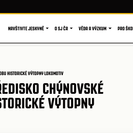
NAVŠTIVTE JESKYNĚ
O SJ ČR
VĚDA A VÝZKUM
PRO ŠKO
OBU HISTORICKÉ VÝTOPNY LOKOMOTIV
ŘEDISKO CHÝNOVSKÉ
STORICKÉ VÝTOPNY