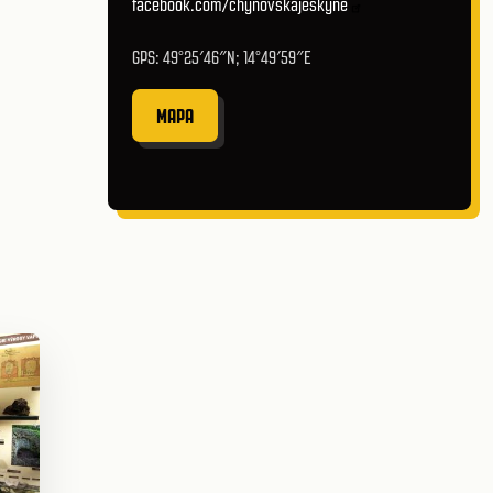
facebook.com/chynovskajeskyne
GPS: 49°25′46″N; 14°49′59″E
MAPA